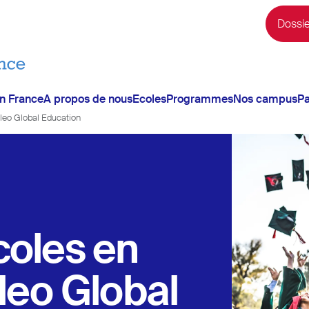
Dossie
en France
A propos de nous
Ecoles
Programmes
Nos campus
Pa
ileo Global Education
coles en
leo Global