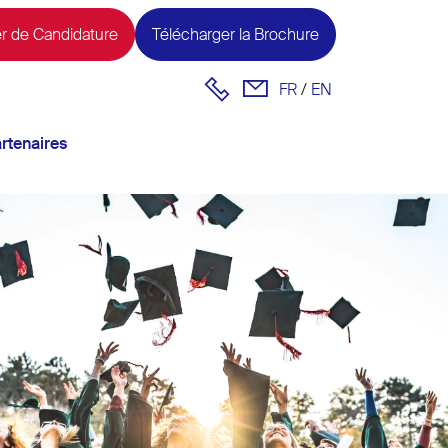
r de Candidature
Télécharger la Brochure
FR
EN
rtenaires