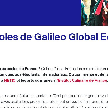
oles de Galileo Global 
ures écoles de France ?
Galileo Global Education rassemble
un 
 uniques aux étudiants internationaux
.
Du commerce et de la
e à
HETIC
et
les arts culinaires à
l'Institut Culinaire de France
ger est une décision importante. C'est pourquoi notre gamme var
 à vos aspirations professionnelles tout en vous offrant une rich
umérique, designer ou artiste, nos écoles offrent l'environnement