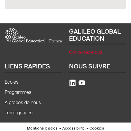
Image
GALILEO GLOBAL
EDUCATION
Contactez-nous
LIENS RAPIDES
NOUS SUIVRE
Ecoles
Programmes
A propos de nous
Temoignages
Mentions légales e
Mentions légales
Accessibilité
Cookies