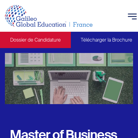
Skip to main content
Dossier de Candidature
Télécharger la Brochure
Main navigation
Master of Business