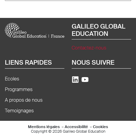
Image
GALILEO GLOBAL
EDUCATION
Contactez-nous
LIENS RAPIDES
NOUS SUIVRE
Ecoles
Programmes
A propos de nous
Temoignages
Mentions légales e
Mentions légales
Accessibilité
Cookies
Copyright © 2026 Galileo Global Education